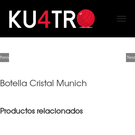
Skip
to
content
Previous
Next
Botella Cristal Munich
Productos relacionados