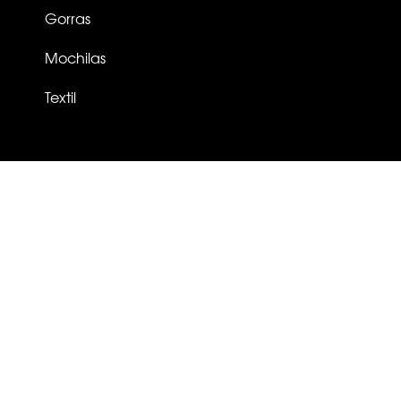
Gorras
Mochilas
Textil
TU PRODUCTO EN
4
FASES