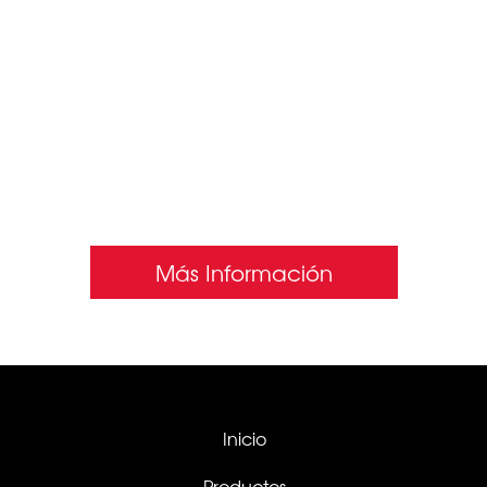
4
FASES
SIN INTERMEDIARIOS
Más Información
Inicio
Productos