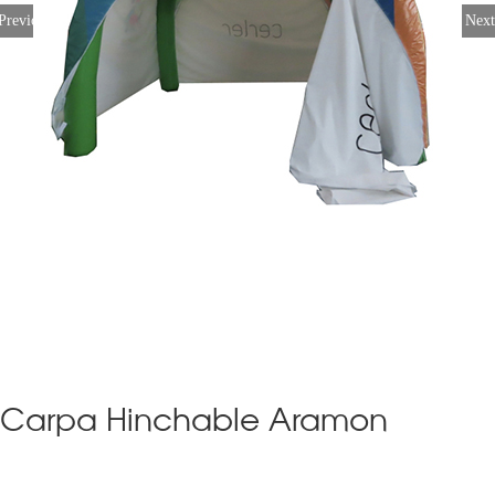
Previous
Next
Carpa Hinchable Aramon