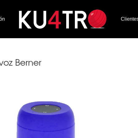
ón
Cliente
voz Berner