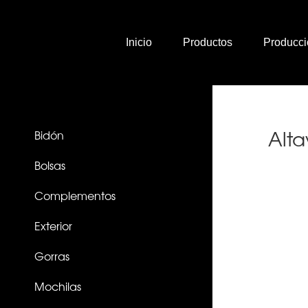
Skip
to
content
Inicio
Productos
Producci
Todos los Productos
Alta
Bidón
Bolsas
Complementos
Exterior
Gorras
Mochilas