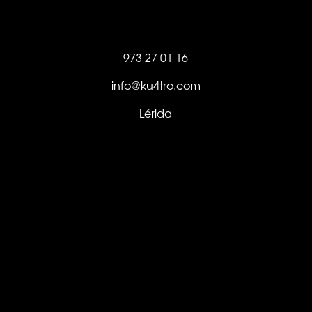
973 27 01 16
info@ku4tro.com
Lérida